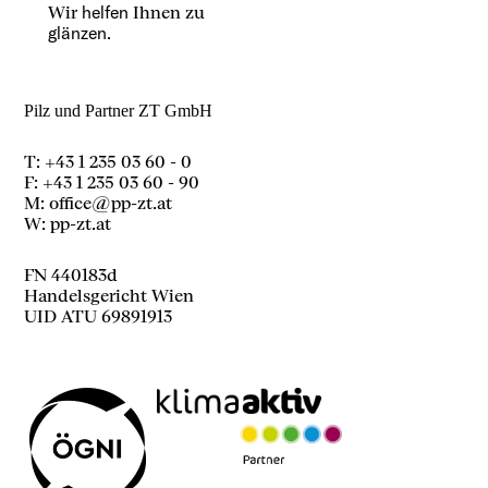
Wir
helfen
Ihnen zu
glänzen.
Pilz und Partner ZT GmbH
T: +43 1 235 03 60 - 0
F: +43 1 235 03 60 - 90
M:
office@pp-zt.at
W:
pp-zt.at
FN 440183d
Handelsgericht Wien
UID ATU 69891913