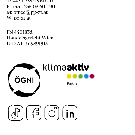
T: +43 1 235 03 60 - 0
F: +43 1 235 03 60 - 90
M:
office@pp-zt.at
W:
pp-zt.at
FN 440183d
Handelsgericht Wien
UID ATU 69891913